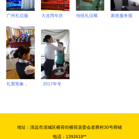
广州礼仪服
大连周年庆
传统礼仪概
家政服务接
务公司精心
典策划中的
念的新升华
待礼仪中的
挑选指南
礼仪服务
上海礼仪服
沟通艺术
专业与细节
提升仪式感
务公司推荐
以北京席朗
并重
与品牌形象
口才培训的
实践为例
礼塑形象，
2017年专
仪赢未来
业服务礼仪
礼仪培训与
实训班课程
礼仪服务的
一览表
深度融合之
地址：清远市清城区横荷街横荷居委会老寮村30号商铺
道
电话：1392618**