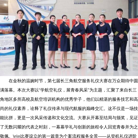
在金秋的温婉时节，第七届长三角航空服务礼仪大赛在万众期待中圆
满落幕。本次大赛以“学航空礼仪，展青春风采”为主题，汇聚了来自长三
角地区多所高校及航空培训机构的优秀学子，他们以精湛的服务技艺和高
尚的礼仪素养，诠释了礼仪传承与现代航服的巅峰交汇。这不仅是一场技
能比拼，更是一次风采传递和文化交流。大赛从开幕至结局与颁奖，见证
了无数闪耀的代表之时刻，一幕幕学礼与创新的旅程令人回览青春并为之
敬佩。\n\n比赛设立的第一篇章为个案流程服务全景——从登机礼仪进阶