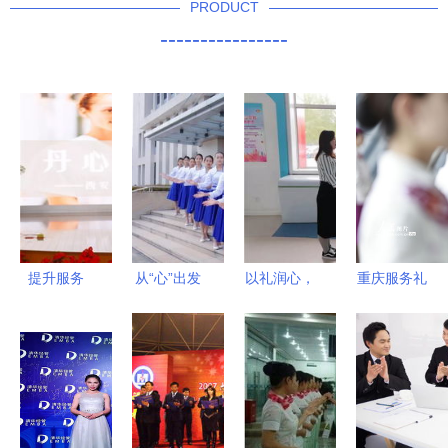
PRODUCT
----------------
提升服务
从“心”出发
以礼润心，
重庆服务礼
礼仪先行
礼仪服务的
以仪塑形
仪培训严阵
医护服务质
灵魂在于真
政务接待的
以待 全力
量提升礼仪
诚
优雅之道
备战“五
培训的重要
一”文旅服
性
务高峰