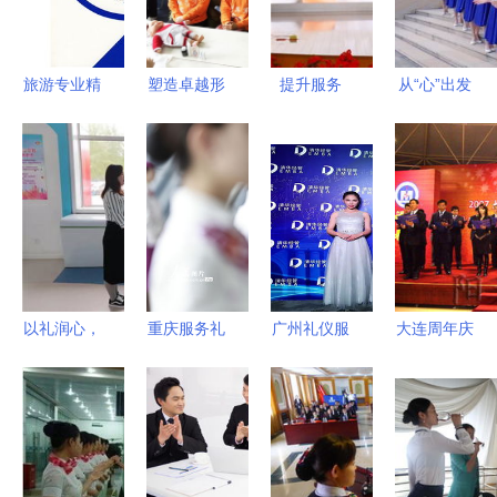
术与实践
技能大练兵
之服务礼仪
旅游专业精
塑造卓越形
提升服务
从“心”出发
品实训教材
象——娘子
礼仪先行
礼仪服务的
旅游服务礼
军企业文化
医护服务质
灵魂在于真
仪实训教程
与礼仪课程
量提升礼仪
诚
的实践性与
开课在即
培训的重要
应用价值
性
以礼润心，
重庆服务礼
广州礼仪服
大连周年庆
以仪塑形
仪培训严阵
务公司精心
典策划中的
政务接待的
以待 全力
挑选指南
礼仪服务
优雅之道
备战“五
专业与细节
提升仪式感
一”文旅服
并重
与品牌形象
务高峰