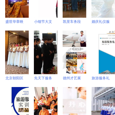
盛世华章映
小细节大文
凯里车务段
婚庆礼仪服
江山 正荣
明 餐饮服
｜一次服务
务 为完美
十里江山
务礼仪的无
与心灵共鸣
婚礼添彩的
TOP级产品
声言语
的礼仪培训
商业智慧
亮相，华人
之光许茗时
装秀点亮南
昌名流夜宴
北京朝阳区
先天下服务
德州才艺展
旅游服务礼
专业的会议
门面•赋能
示怎么就业
仪实训教程
礼仪模特服
增效——5f
齐风艺术培
打造专业服
务公司 礼
精品家电广
训可靠服务
务形象的关
仪服务的艺
场全员岗位
键指南