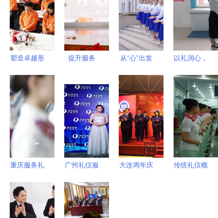
塑造卓越形
提升服务
从“心”出发
以礼润心，
象——娘子
礼仪先行
礼仪服务的
以仪塑形
军企业文化
医护服务质
灵魂在于真
政务接待的
与礼仪课程
量提升礼仪
诚
优雅之道
开课在即
培训的重要
性
重庆服务礼
广州礼仪服
大连周年庆
传统礼仪概
仪培训严阵
务公司精心
典策划中的
念的新升华
以待 全力
挑选指南
礼仪服务
上海礼仪服
备战“五
专业与细节
提升仪式感
务公司推荐