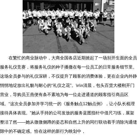
在繁忙的商业脉动中，大商全国各店近期掀起了一场别开生面的全员
服务礼仪竞赛，将服务礼仪的种子播撒在每一位员工的日常服务细节里。
这场全员参与的礼仪深耕，不仅提升了顾客的消费体验，更在企业内外静
悄悄地绽放出礼貌与耐心的“礼仪之花”。\n\n清晨，包头百货大楼刚开门
营业，导购员王燕便有条不紊地为每一位走进通道的顾客指引商品区
域。“这次全员参加并学习统一的《服务触点12触点例》，让小队长梳理
接待具体表现。”她从手持的公司发放的服务蓝图指针中借尺习练，展架
整洁了然——她从微微侧蹲的姿态和自然上升的同行联动着手消除沟通缝
隙中的不确定感。恰在这样的新行为映划中，