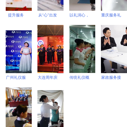
提升服务
从“心”出发
以礼润心，
重庆服务礼
礼仪先行
礼仪服务的
以仪塑形
仪培训严阵
医护服务质
灵魂在于真
政务接待的
以待 全力
量提升礼仪
诚
优雅之道
备战“五
培训的重要
一”文旅服
性
务高峰
广州礼仪服
大连周年庆
传统礼仪概
家政服务接
务公司精心
典策划中的
念的新升华
待礼仪中的
挑选指南
礼仪服务
上海礼仪服
沟通艺术
专业与细节
提升仪式感
务公司推荐
以北京席朗
并重
与品牌形象
口才培训的
实践为例